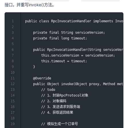
接口，并重写invoke()方法。
1
public class RpcInvocationHandler implements Invocat
2
3
    private final String serviceVersion;

4
    private final long timeout;

5
6
    public RpcInvocationHandler(String serviceVersio
7
        this.serviceVersion = serviceVersion;

8
        this.timeout = timeout;

9
    }

10
11
    @Override

12
    public Object invoke(Object proxy, Method method
13
        // todo

14
        // 1、封装RpcProtocol对象

15
        // 2、对象编码

16
        // 3、发送请求到服务端

17
        // 4、获取返回结果

18
19
        // 模拟生成一个订单号
