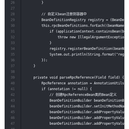
26
        }

27
28
        // 自定义bean注册到容器中

29
        BeanDefinitionRegistry registry = (BeanDefin
30
        this.rpcBeanDefinitions.forEach((beanName, b
31
            if (applicationContext.containsBean(bean
32
                throw new IllegalArgumentException(
33
            }

34
            registry.registerBeanDefinition(beanName
35
            System.out.println(String.format("regis
36
        });

37
    }

38
39
    private void parseRpcReference(Field field) {

40
        RpcReference annotation = AnnotationUtils.g
41
        if (annotation != null) {

42
            // 创建RpcReferenceBean类的Bean定义

43
            BeanDefinitionBuilder beanDefinitionBui
44
            beanDefinitionBuilder.setInitMethodName(
45
            beanDefinitionBuilder.addPropertyValue("
46
            beanDefinitionBuilder.addPropertyValue(
47
            beanDefinitionBuilder.addPropertyValue("