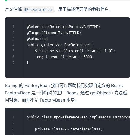
定义注解
，用于描述代理类的参数信息。
@RpcReference
1
@Retention(RetentionPolicy.RUNTIME)

2
@Target(ElementType.FIELD)

3
@Autowired

4
public @interface RpcReference {

5
    String serviceVersion() default "1.0";

6
    long timeout() default 5000;

7
Spring 的 FactoryBean 接口可以帮助我们实现自定义的 Bean，
FactoryBean 是一种特殊的工厂 Bean，通过 getObject() 方法返
回对象，而并不是 FactoryBean 本身。
1
public class RpcReferenceBean implements FactoryBean
2
3
    private Class<?> interfaceClass;
