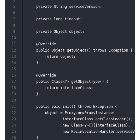
4
5
    private String serviceVersion;

6
7
    private long timeout;

8
9
    private Object object;

10
11
    @Override

12
    public Object getObject() throws Exception {

13
        return object;

14
    }

15
16
    @Override

17
    public Class<?> getObjectType() {

18
        return interfaceClass;

19
    }

20
21
    public void init() throws Exception {

22
        object = Proxy.newProxyInstance(

23
                interfaceClass.getClassLoader(),

24
                new Class<?>[]{interfaceClass},

25
                new RpcInvocationHandler(serviceVers
26
    }
