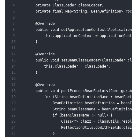
4
    private ClassLoader classLoader;

5
    private final Map<String, BeanDefinition> rpcBea
6
7
    @Override

8
    public void setApplicationContext(ApplicationCo
9
        this.applicationContext = applicationContext
10
    }

11
12
    @Override

13
    public void setBeanClassLoader(ClassLoader class
14
        this.classLoader = classLoader;

15
    }

16
17
    @Override

18
    public void postProcessBeanFactory(Configurable
19
        for (String beanDefinitionName : beanFactory
20
            BeanDefinition beanDefinition = beanFac
21
            String beanClassName = beanDefinition.ge
22
            if (beanClassName != null) {

23
                Class<?> clazz = ClassUtils.resolve
24
                ReflectionUtils.doWithFields(clazz, 
25
            }
