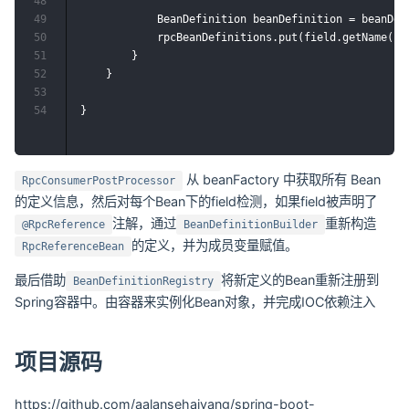
48
49
            BeanDefinition beanDefinition = beanDefi
50
            rpcBeanDefinitions.put(field.getName(), 
51
        }

52
    }

53
54
从 beanFactory 中获取所有 Bean
RpcConsumerPostProcessor
的定义信息，然后对每个Bean下的field检测，如果field被声明了
注解，通过
重新构造
@RpcReference
BeanDefinitionBuilder
的定义，并为成员变量赋值。
RpcReferenceBean
最后借助
将新定义的Bean重新注册到
BeanDefinitionRegistry
Spring容器中。由容器来实例化Bean对象，并完成IOC依赖注入
项目源码
https://github.com/aalansehaiyang/spring-boot-